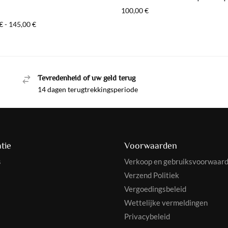
100,00
€
€
-
145,00
€
Tevredenheid of uw geld terug
14 dagen terugtrekkingsperiode
tie
Voorwaarden
s
Verkoop en gebruiksvoorwaar
Verzend Politiek
Vergoedingsbeleid
Wettelijke vermeldingen
Privacybeleid