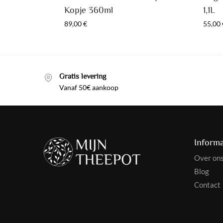
Kopje 360ml
1,1L
89,00
€
55,00
Gratis levering
Vanaf 50€ aankoop
Informa
Over on
Blog
Contact