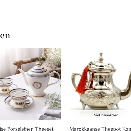
ten
Niet in voorraad
lse Porseleinen Theeset
Marokkaanse Theepot Kop