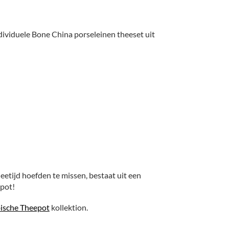
ndividuele Bone China porseleinen theeset uit
etijd hoefden te missen, bestaat uit een
epot!
ische Theepot
kollektion.