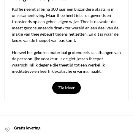
Koffie neemt al bijna 300 jaar een bijzondere plaats in in
onze samenleving. Maar thee heeft iets rustgevends en
troostends op een geheel eigen wijze. Thee is na water de
meest geconsumeerde drank ter wereld en een deel van de
magie van thee gebeurt tijdens het zetten. En dit is waar de
keuze van de theepot van pas komt.
Hoewel het gekozen materiaal grotendeels zal afhangen van
de persoonlijke voorkeur, is de gietijzeren theepot
waarschijnlijk degene die theetijd tot een werkelijk
meditatieve en heerlijk exotische ervaring maakt.
De beroemdste, bekend als tetsubin, komen rechtstreeks uit
Zie Meer
Japan, waar ze vanaf de 17e eeuw een integraal onderdeel
werden van de Japanse theeceremonie. Sommige
kwaliteitstheepotten danken hun oorsprong ook aan China!
Tussen esthetiek, grootte en binnenbekleding is het aan u
om diegene te kiezen die het beste praktisch nut, warmte en
geur combineert, voor onvergelijkbare welzijnsrituelen!
Gratis levering