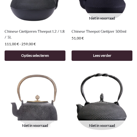
Niet in voorraad
Chinese Gietijzeren Theepot 1.2 / 1.8
Chinese Theepot Gietijzer 300ml
/ 3L
51,00
€
111,00
€
-
259,00
€
Opties selecteren
Lees verder
Niet in voorraad
Niet in voorraad