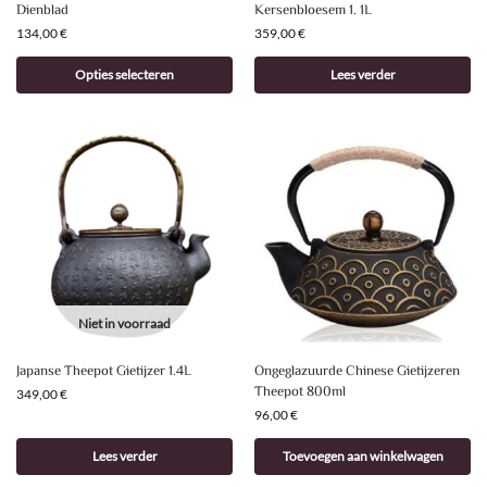
Dienblad
Kersenbloesem 1. 1L
134,00
€
359,00
€
Opties selecteren
Lees verder
Niet in voorraad
Japanse Theepot Gietijzer 1.4L
Ongeglazuurde Chinese Gietijzeren
Theepot 800ml
349,00
€
96,00
€
Lees verder
Toevoegen aan winkelwagen