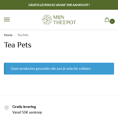
GRATIS LEVERING VANAF 50€ AANKOOP !
0
Home
Tea Pets
/
Tea Pets
Geen producten gevonden die aan je selectie voldoen.
Gratis levering
Vanaf 50€ aankoop