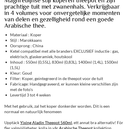
Maghrebijnse stijl koperen theepot en zijn
prachtige tuit met zwanenhals. Verkrijgbaar
in 4 volumes voor onvergetelijke momenten
van delen en gezelligheid rond een goede
Arabische thee.
Materiaal : Koper
Stijl : Marokkaans
Oorsprong : China
Ketel compatibel met alle branders EXCLUSIEF inductie : gas,
elektrisch, glaskeramiek, houtskool
Inhoud : 550ml (0,55L), 830ml (0,83L), 1400ml (1,4L), 1500ml
(1,5L)
Kleur: Goud
Filter: Koper, geïntegreerd in de theepot voor de tuit
Fabricage: Handgegraveerd, er kunnen kleine verschillen zijn
met de foto's
Levertijd 3 tot 4 weken
Met het gebruik, zal het koper donkerder worden. Dit is een
normaal en natuurlijk fenomeen
Upptäck
Yixing Aladin Theepot 560ml
, ett annat bra alternativ! För
fler valmöjligheter, kolla in vår
Arabische Theepot
kollektion.