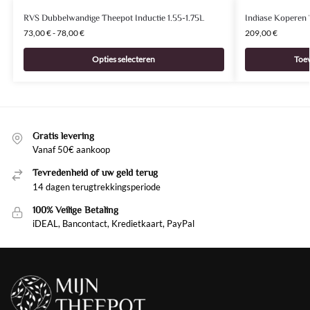
RVS Dubbelwandige Theepot Inductie 1.55-1.75L
Indiase Koperen
73,00
€
-
78,00
€
209,00
€
Opties selecteren
Toe
Gratis levering
Vanaf 50€ aankoop
Tevredenheid of uw geld terug
14 dagen terugtrekkingsperiode
100% Veilige Betaling
iDEAL, Bancontact, Kredietkaart, PayPal