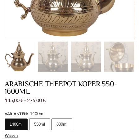
ARABISCHE THEEPOT KOPER 550-
1600ML
145,00
€
-
275,00
€
1400ml
VARIANTEN
:
1400ml
550ml
830ml
Wissen