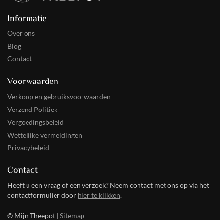
worden gebruikt om de verschillende soorten te
organiseren en te genieten van een persoonlijke
Informatie
proefervaring. Loose tea caddies zijn gemaakt van stevig
materiaal en bieden extra bescherming tegen licht, vocht en
Over ons
warmte. Ze hebben een gemakkelijk bereikbaar handvat
Blog
voor eenvoudig en gemakkelijk vervoer. Sommige blikken
Contact
losse thee bieden extra compartimenten
Voorwaarden
De theezakjes bus
De theezakjesdoos is een must voor elke theeliefhebber. Of
Verkoop en gebruiksvoorwaarden
het nu is voor een theekransje, een bijeenkomst van
Verzend Politiek
vrienden of een avondje alleen, dit handige item is een
Vergoedingsbeleid
geweldige manier om je favoriete theezakjes mee te nemen,
Wettelijke vermeldingen
waar je ook heen gaat. De theezakjesdoos heeft een stevige
Privacybeleid
en duurzame constructie, die een lange levensduur
garandeert. De metalen deksels houden de smaken vers en
intact, terwijl het buitenmateriaal de dozen beschermt
Contact
tegen krassen.
Heeft u een vraag of een verzoek? Neem contact met ons op via het
contactformulier door
hier te klikken
.
Theebussen in alle maten: klein,
middelgroot, groot
© Mijn Theepot |
Sitemap