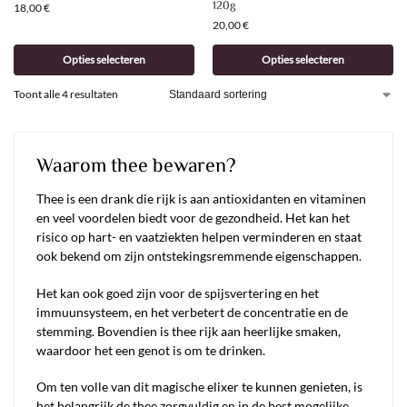
120g
18,00
€
20,00
€
Opties selecteren
Opties selecteren
Toont alle 4 resultaten
Waarom thee bewaren?
Thee is een drank die rijk is aan antioxidanten en vitaminen
en veel voordelen biedt voor de gezondheid. Het kan het
risico op hart- en vaatziekten helpen verminderen en staat
ook bekend om zijn ontstekingsremmende eigenschappen.
Het kan ook goed zijn voor de spijsvertering en het
immuunsysteem, en het verbetert de concentratie en de
stemming. Bovendien is thee rijk aan heerlijke smaken,
waardoor het een genot is om te drinken.
Om ten volle van dit magische elixer te kunnen genieten, is
het belangrijk de thee zorgvuldig en in de best mogelijke