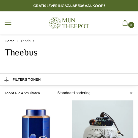
GRATIS LEVERING VANAF 50€ AANKOOP !
0
Home
Theebus
/
Theebus
FILTERS TONEN
Toont alle 4 resultaten