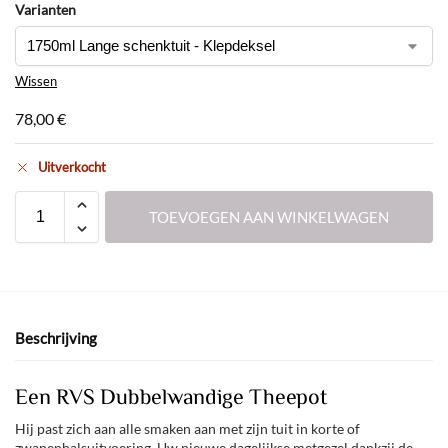
Varianten
Wissen
78,00
€
Uitverkocht
TOEVOEGEN AAN WINKELWAGEN
Beschrijving
Een RVS Dubbelwandige Theepot
Hij past zich aan alle smaken aan met zijn tuit in korte of
zwanenhalsuitvoering. Uw nieuwe dagelijkse metgezel dankzij de