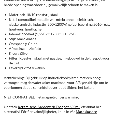
brede opening waardoor hij gemakkelijk schoon te maken is.
Materiaal: 18/10 roestvrij staal
Ketel compatibel met alle warmtebronnen: elektrisch,
glaskeramisch, inductie (800-1200W, gefabriceerd na 2010), gas,
houtvuur, houtkachel
Inhoud: 1550ml (1,55L) of 1750ml (1.. 75L)
Stijl: Marokkaans
Oorsprong: China
Afmetingen: zie foto
Kleur: Zilver
Filter: Roestvrij staal, met gaatjes, ingebouwd in de theepot voor
de tuit
Levertijd 2 tot 4 weken
Aantekening: Bij gebruik op inductiekookplaten met een hoog
vermogen mag de waterkoker maximaal voor 2/3 gevuld zijn om te
voorkomen dat de schenktuit overloopt tijdens het koken.
NIET COMPATIBEL met magnetronverwarming.
Upptäck
Keramische Aardewerk Theepot 650ml
, ett annat bra
alternativ! För fler valmöjligheter, kolla in vår
Marokkaanse