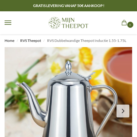
GRATIS LEVERING VANAF 50€ AANKOOP !
0
Home
RVS Theepot
RVS Dubbelwandige Theepot Inductie 1.55-1.75L
/
/