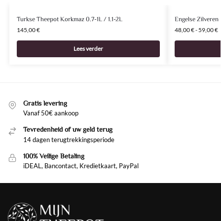
Turkse Theepot Korkmaz 0.7-1L / 1.1-2L
Engelse Zilveren I
145,00
€
48,00
€
-
59,00
€
Lees verder
Gratis levering
Vanaf 50€ aankoop
Tevredenheid of uw geld terug
14 dagen terugtrekkingsperiode
100% Veilige Betaling
iDEAL, Bancontact, Kredietkaart, PayPal