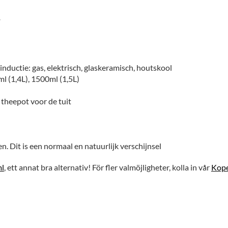
t
nductie: gas, elektrisch, glaskeramisch, houtskool
l (1,4L), 1500ml (1,5L)
e theepot voor de tuit
. Dit is een normaal en natuurlijk verschijnsel
ml
, ett annat bra alternativ! För fler valmöjligheter, kolla in vår
Kope