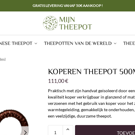
GRATIS LEVERING VANAF 50€ AANKOOP !
NESE THEEPOT
THEEPOTTEN VAN DE WERELD
THEE
0ml
KOPEREN THEEPOT 500
111,00
€
Praktisch met zijn handvat geïsoleerd door ee
kwaliteit koper verkrijgbaar in glanzend of ma
verzoenen met het gebruik van koper voor het z
warmtegeleiding, gemakkelijk te onderhouden, 
een veelzijdige, duurzame theepot.
TOEVOE