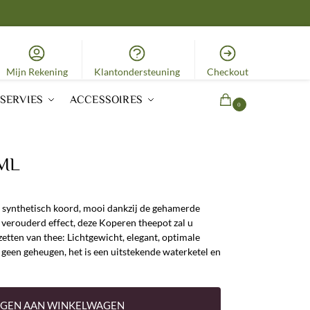
Mijn Rekening
Klantondersteuning
Checkout
SERVIES
ACCESSOIRES
0,00
€
0
ML
n synthetisch koord, mooi dankzij de gehamerde
t verouderd effect, deze Koperen theepot zal u
etten van thee: Lichtgewicht, elegant, optimale
geen geheugen, het is een uitstekende waterketel en
GEN AAN WINKELWAGEN