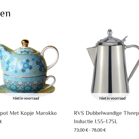
ten
Niet in voorraad
Niet in voorraad
pot Met Kopje Marokko
RVS Dubbelwandige Theep
Inductie 1.55-1.75L
€
73,00
€
-
78,00
€