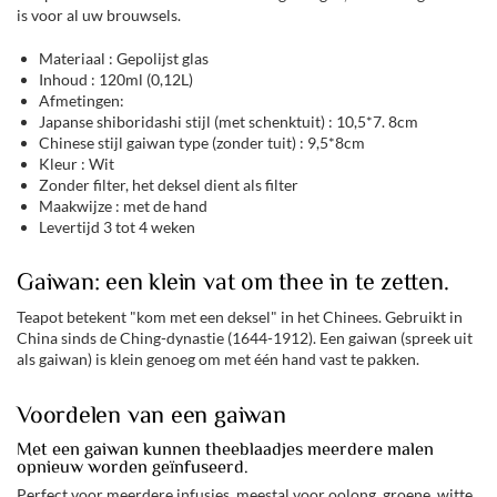
is voor al uw brouwsels.
Materiaal : Gepolijst glas
Inhoud : 120ml (0,12L)
Afmetingen:
Japanse shiboridashi stijl (met schenktuit) : 10,5*7. 8cm
Chinese stijl gaiwan type (zonder tuit) : 9,5*8cm
Kleur : Wit
Zonder filter, het deksel dient als filter
Maakwijze : met de hand
Levertijd 3 tot 4 weken
Gaiwan: een klein vat om thee in te zetten.
Teapot betekent "kom met een deksel" in het Chinees. Gebruikt in
China sinds de Ching-dynastie (1644-1912). Een gaiwan (spreek uit
als gaiwan) is klein genoeg om met één hand vast te pakken.
Voordelen van een gaiwan
Met een gaiwan kunnen theeblaadjes meerdere malen
opnieuw worden geïnfuseerd.
Perfect voor meerdere infusies, meestal voor oolong, groene, witte