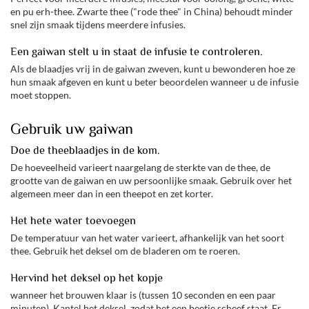
en pu erh-thee. Zwarte thee ("rode thee" in China) behoudt minder
snel zijn smaak tijdens meerdere infusies.
Een gaiwan stelt u in staat de infusie te controleren.
Als de blaadjes vrij in de gaiwan zweven, kunt u bewonderen hoe ze
hun smaak afgeven en kunt u beter beoordelen wanneer u de infusie
moet stoppen.
Gebruik uw gaiwan
Doe de theeblaadjes in de kom.
De hoeveelheid varieert naargelang de sterkte van de thee, de
grootte van de gaiwan en uw persoonlijke smaak. Gebruik over het
algemeen meer dan in een theepot en zet korter.
Het hete water toevoegen
De temperatuur van het water varieert, afhankelijk van het soort
thee. Gebruik het deksel om de bladeren om te roeren.
Hervind het deksel op het kopje
wanneer het brouwen klaar is (tussen 10 seconden en een paar
minuten). Kantel het deksel, zodat het een beetje scheef staat. Er