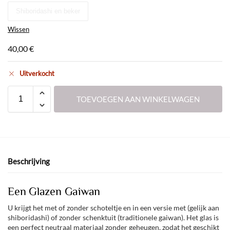
Shiboridashi en beker
Wissen
40,00
€
Uitverkocht
TOEVOEGEN AAN WINKELWAGEN
Beschrijving
Een Glazen Gaiwan
U krijgt het met of zonder schoteltje en in een versie met (gelijk aan
shiboridashi) of zonder schenktuit (traditionele gaiwan). Het glas is
een perfect neutraal materiaal zonder geheugen, zodat het geschikt