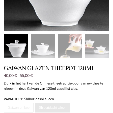
GAIWAN GLAZEN THEEPOT 120ML
40,00
€
-
55,00
€
Duik in het hart van de Chinese theetraditie door van uw thee te
nippen in deze Gaiwan van 120ml gepolijst glas.
Shiboridashi alleen
VARIANTEN
:
Gaiwan en kop
Shiboridashi alleen