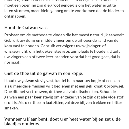
moet een opening zijn die groot genoeg is om het water eruit te
laten stromen, maar klein genoeg om te voorkomen dat de bladeren
ontsnappen.
Houd de Gaiwan vast.
Probeer om de methode te vinden die het meest natuurlijk aanvoelt.
Gebruik uw duim en middelvinger om de uitlopende rand van de
kom vast te houden. Gebruik vervolgens uw wijsvinger, of
wijsgewricht, om het deksel stevig op zijn plaats te houden. U zult
uw vingers een of twee keer branden voordat het goed gaat, dat is
normaal!
Giet de thee uit de gaiwan in een kopje.
Houd uw gaiwan stevig vast, kantel hem naar uw kopje of een kan
als u meerdere mensen wilt bedienen met een gelijkmatig brouwsel.
Doe dit met vertrouwen, de thee zal vlot uitschenken. Schud de
gaiwan een paar keer stevig om er zeker van te zijn dat alle vloeistof
eruit is. Als u er thee in laat zitten, zal deze blijven trekken en bitter
smaken.
Wanneer u klaar bent, doet u er heet water bij en zet u de
blaadjes opnieuw.