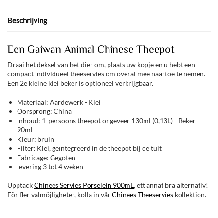
Beschrijving
Een Gaiwan Animal Chinese Theepot
Draai het deksel van het dier om, plaats uw kopje en u hebt een
compact individueel theeservies om overal mee naartoe te nemen.
Een 2e kleine klei beker is optioneel verkrijgbaar.
Materiaal: Aardewerk - Klei
Oorsprong: China
Inhoud: 1-persoons theepot ongeveer 130ml (0,13L) - Beker
90ml
Kleur: bruin
Filter: Klei, geïntegreerd in de theepot bij de tuit
Fabricage: Gegoten
levering 3 tot 4 weken
Upptäck
Chinees Servies Porselein 900mL
, ett annat bra alternativ!
För fler valmöjligheter, kolla in vår
Chinees Theeservies
kollektion.