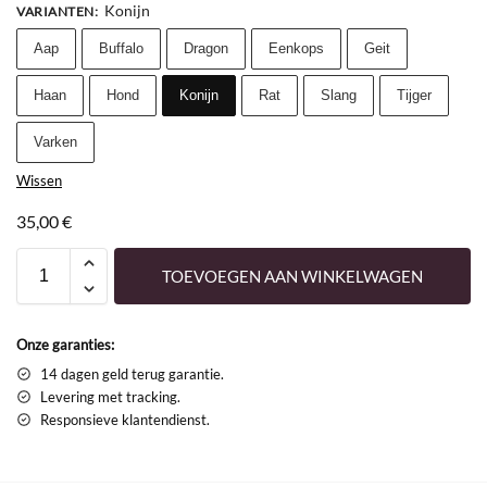
Konijn
VARIANTEN
:
Aap
Buffalo
Dragon
Eenkops
Geit
Haan
Hond
Konijn
Rat
Slang
Tijger
Varken
Wissen
35,00
€
TOEVOEGEN AAN WINKELWAGEN
Onze garanties:
14 dagen geld terug garantie.
Levering met tracking.
Responsieve klantendienst.