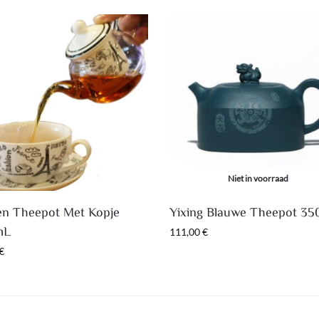
Niet in voorraad
en Theepot Met Kopje
Yixing Blauwe Theepot 35
mL
111,00
€
€