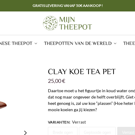
GRATIS LEVERING VANAF 50€ AANKOOP !
NESE THEEPOT
THEEPOTTEN VAN DE WERELD
THEE
CLAY KOE TEA PET
25,00
€
Daartoe moet u het figuurtje in koud water on
dat nog maar ongeveer de helft overblijft. Giet
heet genoeg is, zal uw koe “plassen” (Hoe heter
mooie koeien ga jij kiezen?
Verrast
VARIANTEN
:
Brede ogen
Geplooide ogen
Verrast