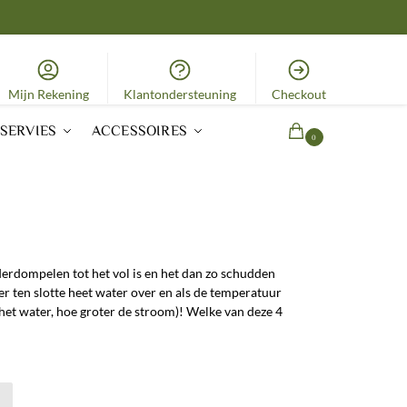
Mijn Rekening
Klantondersteuning
Checkout
SERVIES
ACCESSOIRES
0,00
€
0
derdompelen tot het vol is en het dan zo schudden
 er ten slotte heet water over en als de temperatuur
 het water, hoe groter de stroom)! Welke van deze 4