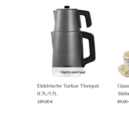
Niet in voorraad
Elektrische Turkse Theepot
Glaz
0.7L/1.7L
360
189,00
€
89,00