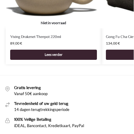
Niet in voorraad
Yixing Drakenei Theepot 220ml
Gong Fu Cha Giet
89,00
€
134,00
€
Lees verder
Gratis levering
Vanaf 50€ aankoop
Tevredenheid of uw geld terug
14 dagen terugtrekkingsperiode
100% Veilige Betaling
iDEAL, Bancontact, Kredietkaart, PayPal