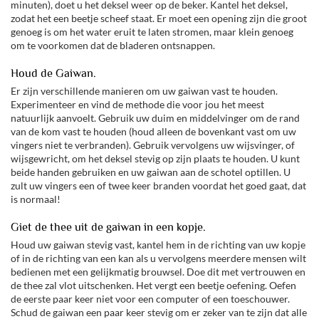
minuten), doet u het deksel weer op de beker. Kantel het deksel,
zodat het een beetje scheef staat. Er moet een opening zijn die groot
genoeg is om het water eruit te laten stromen, maar klein genoeg
om te voorkomen dat de bladeren ontsnappen.
Houd de Gaiwan.
Er zijn verschillende manieren om uw gaiwan vast te houden.
Experimenteer en vind de methode die voor jou het meest
natuurlijk aanvoelt. Gebruik uw duim en middelvinger om de rand
van de kom vast te houden (houd alleen de bovenkant vast om uw
vingers niet te verbranden). Gebruik vervolgens uw wijsvinger, of
wijsgewricht, om het deksel stevig op zijn plaats te houden. U kunt
beide handen gebruiken en uw gaiwan aan de schotel optillen. U
zult uw vingers een of twee keer branden voordat het goed gaat, dat
is normaal!
Giet de thee uit de gaiwan in een kopje.
Houd uw gaiwan stevig vast, kantel hem in de richting van uw kopje
of in de richting van een kan als u vervolgens meerdere mensen wilt
bedienen met een gelijkmatig brouwsel. Doe dit met vertrouwen en
de thee zal vlot uitschenken. Het vergt een beetje oefening. Oefen
de eerste paar keer niet voor een computer of een toeschouwer.
Schud de gaiwan een paar keer stevig om er zeker van te zijn dat alle