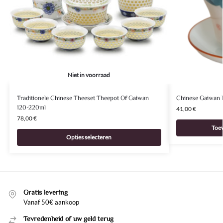
Niet in voorraad
Traditionele Chinese Theeset Theepot Of Gaiwan
Chinese Gaiwan P
120-220ml
41,00
€
78,00
€
Toe
Opties selecteren
Gratis levering
Vanaf 50€ aankoop
Tevredenheid of uw geld terug