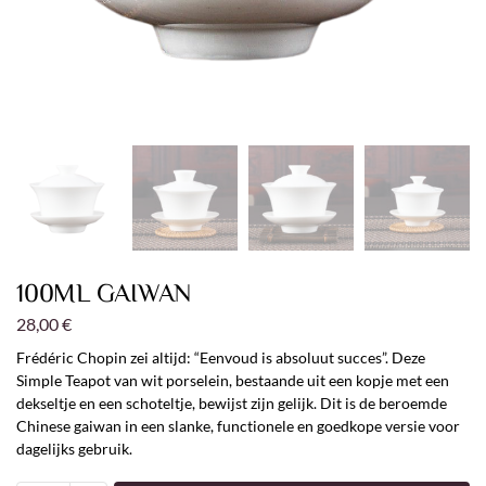
100ML GAIWAN
28,00
€
Frédéric Chopin zei altijd: “Eenvoud is absoluut succes”. Deze
Simple Teapot van wit porselein, bestaande uit een kopje met een
dekseltje en een schoteltje, bewijst zijn gelijk. Dit is de beroemde
Chinese gaiwan in een slanke, functionele en goedkope versie voor
dagelijks gebruik.