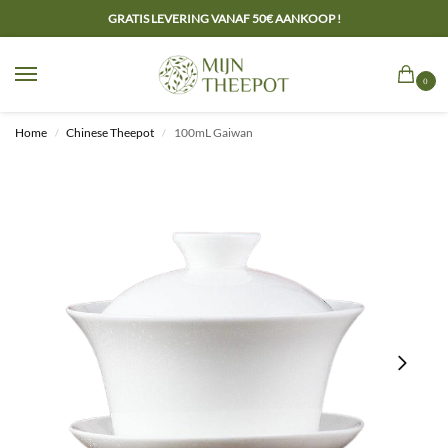
GRATIS LEVERING VANAF 50€ AANKOOP !
0
Home
Chinese Theepot
100mL Gaiwan
/
/