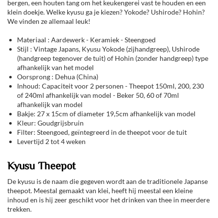
bergen, een houten tang om het keukengerei vast te houden en een
klein doekje. Welke kyusu ga je kiezen? Yokode? Ushirode? Hohin?
We vinden ze allemaal leuk!
Materiaal : Aardewerk - Keramiek - Steengoed
Stijl : Vintage Japans, Kyusu Yokode (zijhandgreep), Ushirode
(handgreep tegenover de tuit) of Hohin (zonder handgreep) type
afhankelijk van het model
Oorsprong : Dehua (China)
Inhoud: Capaciteit voor 2 personen - Theepot 150ml, 200, 230
of 240ml afhankelijk van model - Beker 50, 60 of 70ml
afhankelijk van model
Bakje: 27 x 15cm of diameter 19,5cm afhankelijk van model
Kleur: Goudgrijsbruin
Filter: Steengoed, geïntegreerd in de theepot voor de tuit
Levertijd 2 tot 4 weken
Kyusu Theepot
De kyusu is de naam die gegeven wordt aan de traditionele Japanse
theepot. Meestal gemaakt van klei, heeft hij meestal een kleine
inhoud en is hij zeer geschikt voor het drinken van thee in meerdere
trekken.