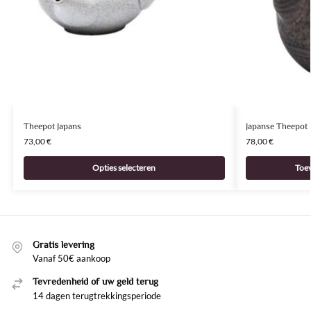
Theepot Japans
Japanse Theepot
73,00
€
78,00
€
Opties selecteren
Toe
Gratis levering
Vanaf 50€ aankoop
Tevredenheid of uw geld terug
14 dagen terugtrekkingsperiode