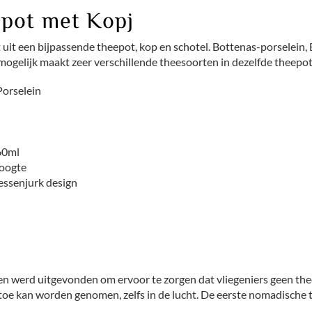
epot met Kopj
uit een bijpassende theepot, kop en schotel. Bottenas-porselein,
gelijk maakt zeer verschillende theesoorten in dezelfde theepot 
Porselein
60ml
hoogte
sessenjurk design
en werd uitgevonden om ervoor te zorgen dat vliegeniers geen the
rtoe kan worden genomen, zelfs in de lucht. De eerste nomadische t