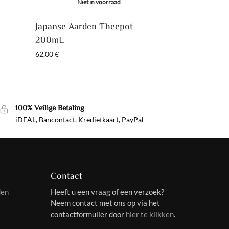
Niet in voorraad
Japanse Aarden Theepot
200mL
62,00
€
100% Veilige Betaling
iDEAL, Bancontact, Kredietkaart, PayPal
Contact
den
Heeft u een vraag of een verzoek?
Neem contact met ons op via het
contactformulier door
hier te klikken
.