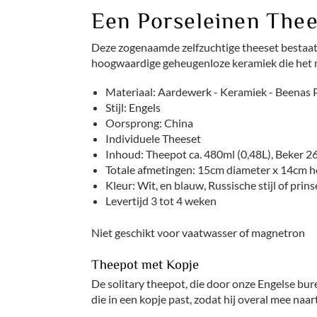
Een Porseleinen The
Deze zogenaamde zelfzuchtige theeset bestaat 
hoogwaardige geheugenloze keramiek die het mo
Materiaal: Aardewerk - Keramiek - Beenas 
Stijl: Engels
Oorsprong: China
Individuele Theeset
Inhoud: Theepot ca. 480ml (0,48L), Beker 2
Totale afmetingen: 15cm diameter x 14cm 
Kleur: Wit, en blauw, Russische stijl of prin
Levertijd 3 tot 4 weken
Niet geschikt voor vaatwasser of magnetron
Theepot met Kopje
De solitary theepot, die door onze Engelse bur
die in een kopje past, zodat hij overal mee naa