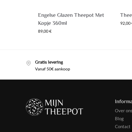
Engelse Glazen Theepot Met
Thee
Kopje 360ml
92,00
89,00
€
Gratis levering
Vanaf 50€ aankoop
Informa
Over on
Blog
Contact