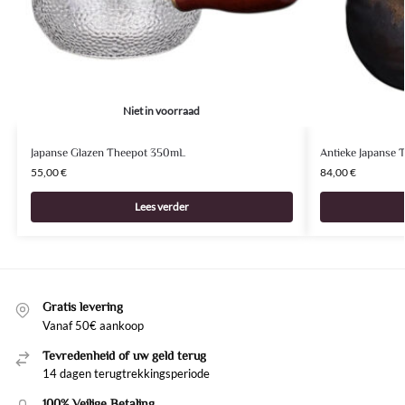
Niet in voorraad
Japanse Glazen Theepot 350mL
Antieke Japanse 
55,00
€
84,00
€
Lees verder
Gratis levering
Vanaf 50€ aankoop
Tevredenheid of uw geld terug
14 dagen terugtrekkingsperiode
100% Veilige Betaling