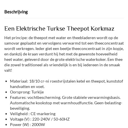
Beschrijving
Een Elektrische Turkse Theepot Korkmaz
Het principe: de theepot met water en theebladeren wordt op de
samovar geplaatst en vervolgens verwarmd tot een theeconcentraat
wordt verkregen. Ieder giet een beetje theeconcentraat in zijn kopje,
en dankzij de kraan verdunt hij het met de gewenste hoeveelheid
heet water, geleverd door de grote elektrische waterkoker. Een thee
die zowel traditioneel als vriendelijk is en bij iedereen in de smaak
valt!
Materiaal: 18/10 cr-ni roestvrijstalen ketel en theepot, kunststof
handvatten en voet.
Oorsprong: Turkije
Features: vochtbescherming. Grote stabiele verwarmingsbasis.
Automatische kookstop met warmhoudfunctie. Geen-belasting-
beveiliging.
Veiligheid : CE-markering
Voltage (V) : 220-240V / 50-60HZ
Power (W) : 2000W