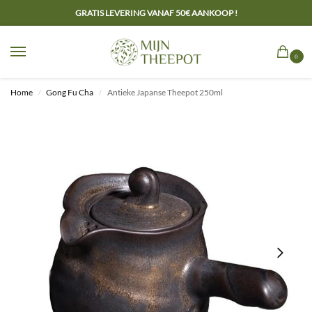
GRATIS LEVERING VANAF 50€ AANKOOP !
0
Home
Gong Fu Cha
Antieke Japanse Theepot 250ml
/
/