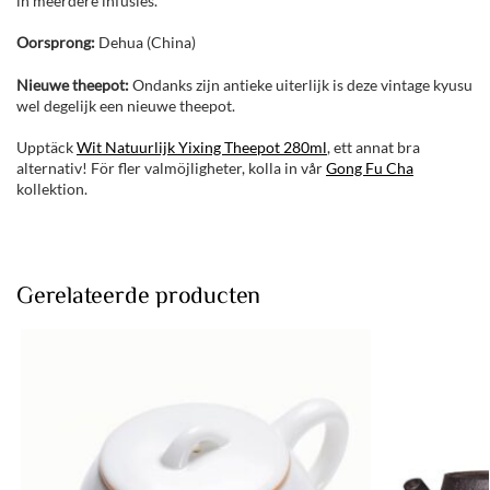
in meerdere infusies.
Oorsprong:
Dehua (China)
Nieuwe theepot:
Ondanks zijn antieke uiterlijk is deze vintage kyusu
wel degelijk een nieuwe theepot.
Upptäck
Wit Natuurlijk Yixing Theepot 280ml
, ett annat bra
alternativ! För fler valmöjligheter, kolla in vår
Gong Fu Cha
kollektion.
Gerelateerde producten