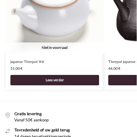
Niet in voorraad
Japanse Theepot Wit
Theepot Japanse S
51,00
€
44,00
€
Lees verder
Gratis levering
Vanaf 50€ aankoop
Tevredenheid of uw geld terug
14 dagen terugtrekkingsperiode