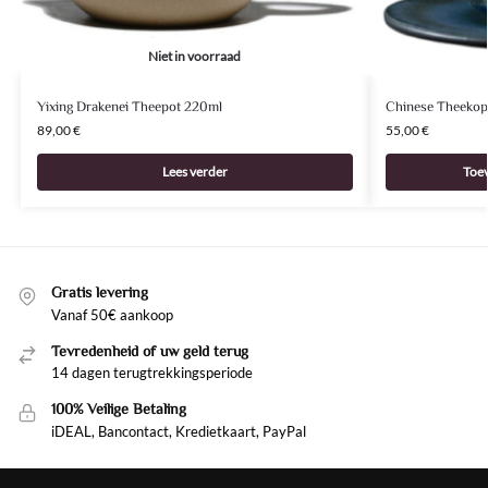
Niet in voorraad
Yixing Drakenei Theepot 220ml
Chinese Theekop
89,00
€
55,00
€
Lees verder
Toe
Gratis levering
Vanaf 50€ aankoop
Tevredenheid of uw geld terug
14 dagen terugtrekkingsperiode
100% Veilige Betaling
iDEAL, Bancontact, Kredietkaart, PayPal