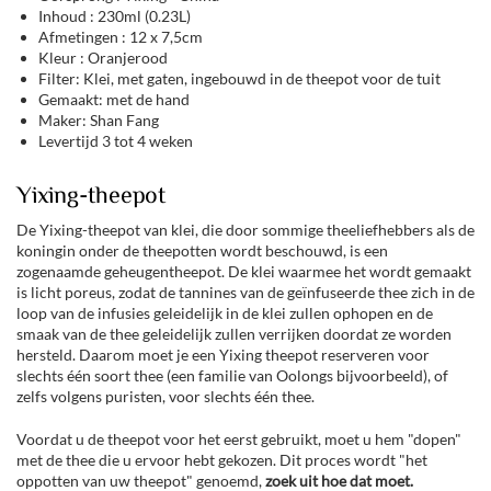
Inhoud : 230ml (0.23L)
Afmetingen : 12 x 7,5cm
Kleur : Oranjerood
Filter: Klei, met gaten, ingebouwd in de theepot voor de tuit
Gemaakt: met de hand
Maker: Shan Fang
Levertijd 3 tot 4 weken
Yixing-theepot
De Yixing-theepot van klei, die door sommige theeliefhebbers als de
koningin onder de theepotten wordt beschouwd, is een
zogenaamde geheugentheepot. De klei waarmee het wordt gemaakt
is licht poreus, zodat de tannines van de geïnfuseerde thee zich in de
loop van de infusies geleidelijk in de klei zullen ophopen en de
smaak van de thee geleidelijk zullen verrijken doordat ze worden
hersteld. Daarom moet je een Yixing theepot reserveren voor
slechts één soort thee (een familie van Oolongs bijvoorbeeld), of
zelfs volgens puristen, voor slechts één thee.
Voordat u de theepot voor het eerst gebruikt, moet u hem "dopen"
met de thee die u ervoor hebt gekozen. Dit proces wordt "het
oppotten van uw theepot" genoemd,
zoek uit hoe dat moet.