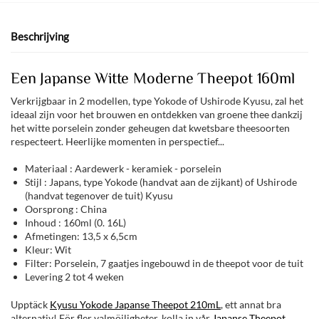
Beschrijving
Een Japanse Witte Moderne Theepot 160ml
Verkrijgbaar in 2 modellen, type Yokode of Ushirode Kyusu, zal het
ideaal zijn voor het brouwen en ontdekken van groene thee dankzij
het witte porselein zonder geheugen dat kwetsbare theesoorten
respecteert. Heerlijke momenten in perspectief...
Materiaal : Aardewerk - keramiek - porselein
Stijl : Japans, type Yokode (handvat aan de zijkant) of Ushirode
(handvat tegenover de tuit) Kyusu
Oorsprong : China
Inhoud : 160ml (0. 16L)
Afmetingen: 13,5 x 6,5cm
Kleur: Wit
Filter: Porselein, 7 gaatjes ingebouwd in de theepot voor de tuit
Levering 2 tot 4 weken
Upptäck
Kyusu Yokode Japanse Theepot 210mL
, ett annat bra
alternativ! För fler valmöjligheter, kolla in vår
Japanse Theepot