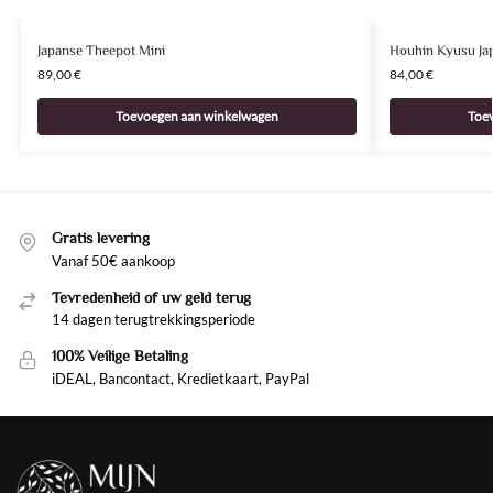
Japanse Theepot Mini
Houhin Kyusu Ja
89,00
€
84,00
€
Toevoegen aan winkelwagen
Toe
Gratis levering
Vanaf 50€ aankoop
Tevredenheid of uw geld terug
14 dagen terugtrekkingsperiode
100% Veilige Betaling
iDEAL, Bancontact, Kredietkaart, PayPal