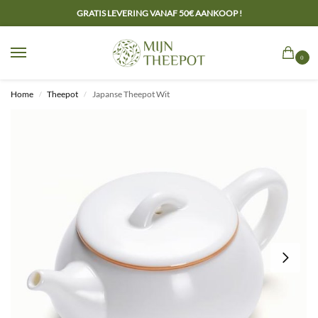
GRATIS LEVERING VANAF 50€ AANKOOP !
0
Home
Theepot
Japanse Theepot Wit
/
/